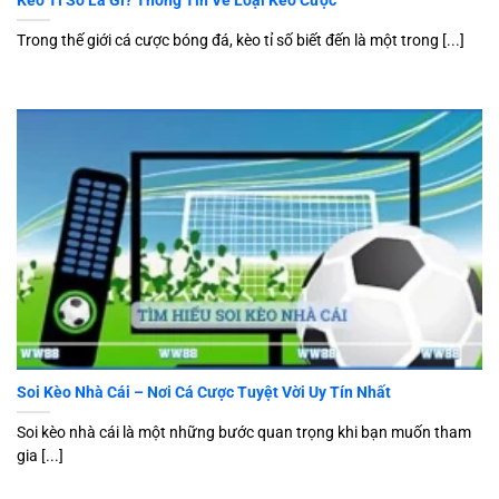
Kèo Tỉ Số Là Gì? Thông Tin Về Loại Kèo Cược
Trong thế giới cá cược bóng đá, kèo tỉ số biết đến là một trong [...]
Soi Kèo Nhà Cái – Nơi Cá Cược Tuyệt Vời Uy Tín Nhất
Soi kèo nhà cái là một những bước quan trọng khi bạn muốn tham
gia [...]