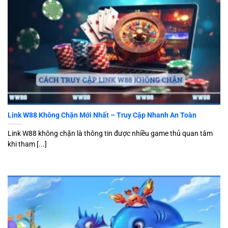
Link W88 Không Chặn Mới Nhất – Truy Cập Nhanh An Toàn
Link W88 không chặn là thông tin được nhiều game thủ quan tâm
khi tham [...]