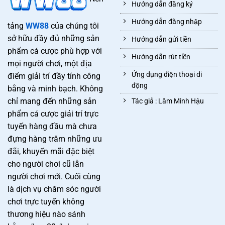
Hướng dẫn đăng ký
Hướng dẫn đăng nhập
tảng
WW88
của chúng tôi
sở hữu đầy đủ những sản
Hướng dẫn gửi tiền
phẩm cá cược phù hợp với
Hướng dẫn rút tiền
mọi người chơi, một địa
Ứng dụng điện thoại di
điểm giải trí đầy tính công
động
bằng và minh bạch. Không
chỉ mang đến những sản
Tác giả : Lâm Minh Hậu
phẩm cá cược giải trí trực
tuyến hàng đầu mà chưa
đựng hàng trăm những ưu
đãi, khuyến mãi đặc biệt
cho người chơi cũ lẫn
người chơi mới. Cuối cùng
là dịch vụ chăm sóc người
chơi trực tuyến không
thương hiệu nào sánh