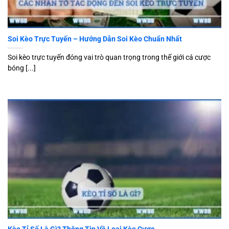
Soi Kèo Trực Tuyến – Hướng Dẫn Soi Kèo Chuẩn Nhất
Soi kèo trực tuyến đóng vai trò quan trọng trong thế giới cá cược
bóng [...]