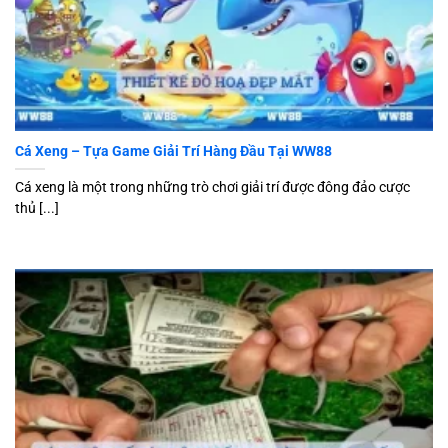
Cá Xeng – Tựa Game Giải Trí Hàng Đầu Tại WW88
Cá xeng là một trong những trò chơi giải trí được đông đảo cược
thủ [...]