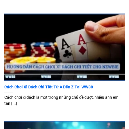
Cách Chơi Xì Dách Chi Tiết Từ A Đến Z Tại WW88
Cách chơi xì dách là một trong những chủ đề được nhiều anh em
tân [...]