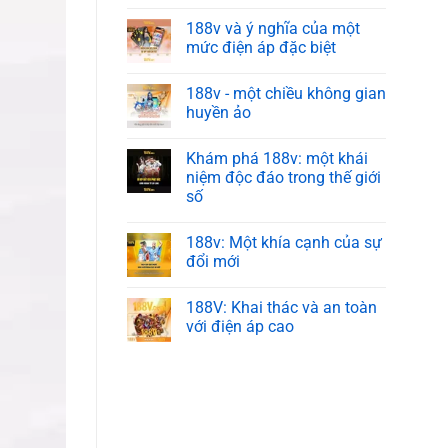
188v và ý nghĩa của một
mức điện áp đặc biệt
188v - một chiều không gian
huyền ảo
Khám phá 188v: một khái
niệm độc đáo trong thế giới
số
188v: Một khía cạnh của sự
đổi mới
188V: Khai thác và an toàn
với điện áp cao