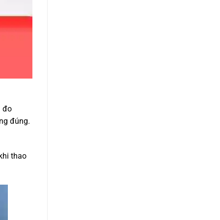
ị đo
ụng đúng.
khi thao