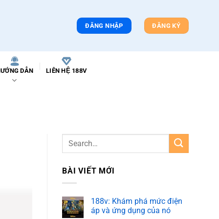
ĐĂNG NHẬP
ĐĂNG KÝ
ƯỚNG DẪN
LIÊN HỆ 188V
BÀI VIẾT MỚI
188v: Khám phá mức điện
áp và ứng dụng của nó