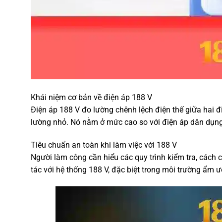
Khái niệm cơ bản về điện áp 188 V
Điện áp 188 V đo lường chênh lệch điện thế giữa hai đ
lường nhỏ. Nó nằm ở mức cao so với điện áp dân dụng 
Tiêu chuẩn an toàn khi làm việc với 188 V
Người làm công cần hiểu các quy trình kiểm tra, cách 
tác với hệ thống 188 V, đặc biệt trong môi trường ẩm 