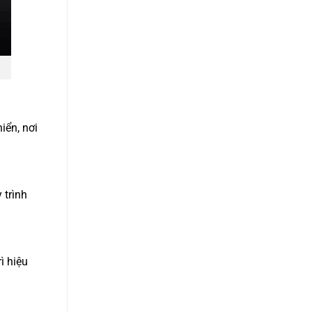
iển, nơi
 trình
ì hiệu