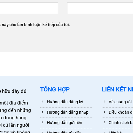
 này cho lần bình luận kế tiếp của tôi.
TỔNG HỢP
LIÊN KẾT 
ở hữu đầy đủ
Hướng dẫn đăng ký
Về chúng tôị
 một địa điểm
 mang đến những
Hướng dẫn đăng nhập
Điều khoản điê
ưa đựng hàng
Hướng dẫn gửi tiền
Chính sách ba
i cũ lẫn người
ực tuyến không
Hướng dẫn rút tiền
Liên hệ̣