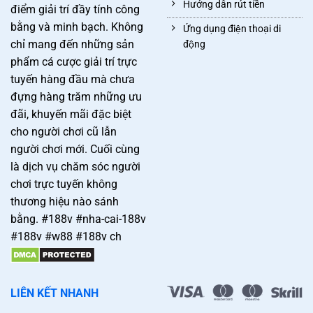
Hướng dẫn rút tiền
điểm giải trí đầy tính công
bằng và minh bạch. Không
Ứng dụng điện thoại di
chỉ mang đến những sản
động
phẩm cá cược giải trí trực
tuyến hàng đầu mà chưa
đựng hàng trăm những ưu
đãi, khuyến mãi đặc biệt
cho người chơi cũ lẫn
người chơi mới. Cuối cùng
là dịch vụ chăm sóc người
chơi trực tuyến không
thương hiệu nào sánh
bằng. #188v #nha-cai-188v
#188v #w88 #188v ch
LIÊN KẾT NHANH