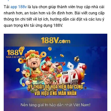
Tải
app 188v
là lựa chọn giúp thành viên truy cập nhà cái
nhanh hơn, an toàn hơn và ổn định hơn. Bài viết cung cấp
thông tin chi tiết về lợi ích, hướng dẫn cài đặt và các lưu ý
quan trọng khi tải ứng dụng 188V.