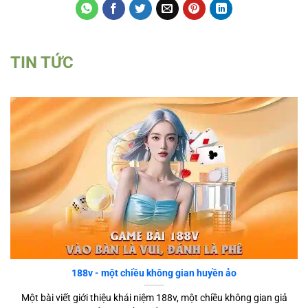
TIN TỨC
188v - một chiều không gian huyền ảo
Một bài viết giới thiệu khái niệm 188v, một chiều không gian giả