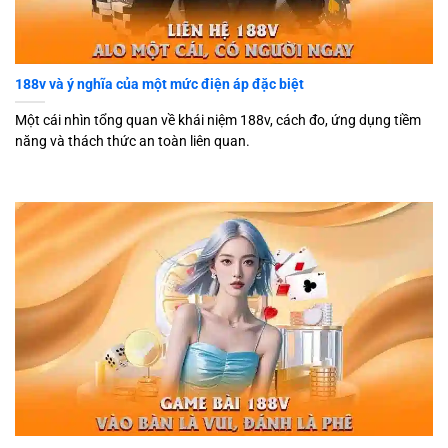
188v và ý nghĩa của một mức điện áp đặc biệt
Một cái nhìn tổng quan về khái niệm 188v, cách đo, ứng dụng tiềm
năng và thách thức an toàn liên quan.
Ket_qua_SEO_188v
An toàn và trách nhiệm khi tham gia cá cược
An toàn là ưu tiên hàng đầu khi tham gia cược trực tuyến.
Người chơi nên thiết lập ngân sách, nhận diện các rủi ro và
biết khi nào nên dừng lại. Các công cụ giới hạn cược, thời
gian nghỉ chơi và hệ thống xác thực hai yếu tố giúp tăng
cường bảo mật cho tài khoản và thông tin cá nhân.