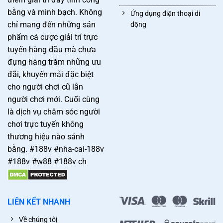
ve chung toi. Các bài viết nên bám sát các chủ đề liên quan
bằng và minh bạch. Không
Ứng dụng điện thoại di
như đánh giá nhà cái, hướng dẫn thanh toán, và các quy
chỉ mang đến những sản
động
định pháp lý. Đồng thời, tối ưu robots.txt, sitemap và tốc độ
phẩm cá cược giải trí trực
tải trang đóng vai trò quan trọng.
tuyến hàng đầu mà chưa
đựng hàng trăm những ưu
Trong nội dung, 188v nên kết hợp tự khóa 188v một cách
đãi, khuyến mãi đặc biệt
tự nhiên và nhấn mạnh cụm từ ve chung toi để củng cố
cho người chơi cũ lẫn
chủ đề trang. Các yếu tố E-E-A-T cần được thể hiện qua hồ
người chơi mới. Cuối cùng
sơ tác giả, tham khảo nguồn và cập nhật thường xuyên các
là dịch vụ chăm sóc người
bài viết về quyền lợi người chơi, khuyến mãi hợp pháp và
chơi trực tuyến không
điều kiện tham gia.
thương hiệu nào sánh
bằng. #188v #nha-cai-188v
Ví dụ: mô tả các bài viết phù hợp với người mới chơi, cập
#188v #w88 #188v ch
nhật khuyến mãi hợp pháp và quy trình đăng ký. Đây là
cách tối ưu hóa nội dung để thân thiện với người dùng và
công cụ tìm kiếm.
LIÊN KẾT NHANH
Về chúng tôị