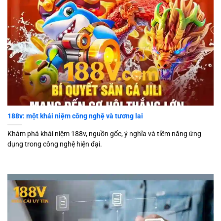
Độ tin cậy của 188v được củng cố bởi các giấy phép hợp
pháp và các biện pháp bảo mật hiện đại. Các quy trình xác
minh người dùng, thanh toán an toàn và xử lý thanh toán
rút tiền nhanh chóng đóng vai trò then chốt trong chiến
lược duy trì lòng tin của cộng đồng cược.
Địa chỉ trang cho tham khảo và cập nhật thông tin về ve
chung toi trên 188v sẽ được công khai trên nền tảng, đồng
thời đảm bảo tính minh bạch cho người chơi. Địa chỉ trang:
188V.COM
188v: một khái niệm công nghệ và tương lai
Vai trò của ve chung toi trong nội dung SEO
Khám phá khái niệm 188v, nguồn gốc, ý nghĩa và tiềm năng ứng
dụng trong công nghệ hiện đại.
Ve chung toi đóng vai trò là nguồn thông tin chủ chốt, giúp
người đọc hiểu rõ về mục tiêu và quy trình hoạt động của
188v. Nội dung trên ve chung toi cần thể hiện sự chuyên
sâu, có tính tham khảo và dễ dàng chia sẻ lên các kênh xã
hội. Mật độ từ khóa
188v
và cụm từ ve chung toi nên được
tích hợp một cách tự nhiên, không gây nhồi nhét, để tăng