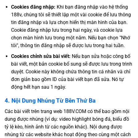
Cookies đăng nhập:
Khi bạn đăng nhập vào hệ thống
188v, chúng tôi sẽ thiết lập một vài cookie để lưu thông
tin đăng nhập và lựa chọn hiển thị màn hình của bạn.
Cookie đăng nhập lưu trong hai ngày, và cookie lựa
chọn màn hình lưu trong một năm. Nếu bạn chọn "Nhớ
tôi", thông tin đăng nhập sẽ được lưu trong hai tuần.
Cookies chỉnh sửa bài viết:
Nếu bạn sửa hoặc công bố
bài viết, một bản cookie bổ sung sẽ được lưu trong trình
duyệt. Cookie này không chứa thông tin cá nhân và chỉ
đơn giản bao gồm ID của bài viết bạn đã sửa. Nó tự
động hết hạn sau 1 ngày.
4. Nội Dung Nhúng Từ Bên Thứ Ba
Các bài viết trên trang web 188V.COM có thể bao gồm nội
dung được nhúng (ví dụ: video highlight bóng đá, biểu đồ
tỷ lệ kèo, hình ảnh từ các nguồn khác). Nội dung được
nhúng từ các website khác hoạt động theo cùng một cách