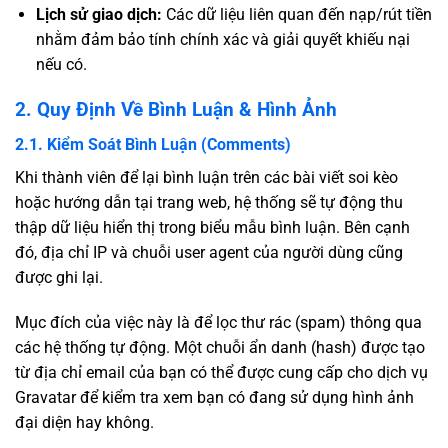
Lịch sử giao dịch:
Các dữ liệu liên quan đến nạp/rút tiền
nhằm đảm bảo tính chính xác và giải quyết khiếu nại
nếu có.
2. Quy Định Về Bình Luận & Hình Ảnh
2.1. Kiểm Soát Bình Luận (Comments)
Khi thành viên để lại bình luận trên các bài viết soi kèo
hoặc hướng dẫn tại trang web, hệ thống sẽ tự động thu
thập dữ liệu hiển thị trong biểu mẫu bình luận. Bên cạnh
đó, địa chỉ IP và chuỗi user agent của người dùng cũng
được ghi lại.
Mục đích của việc này là để lọc thư rác (spam) thông qua
các hệ thống tự động. Một chuỗi ẩn danh (hash) được tạo
từ địa chỉ email của bạn có thể được cung cấp cho dịch vụ
Gravatar để kiểm tra xem bạn có đang sử dụng hình ảnh
đại diện hay không.