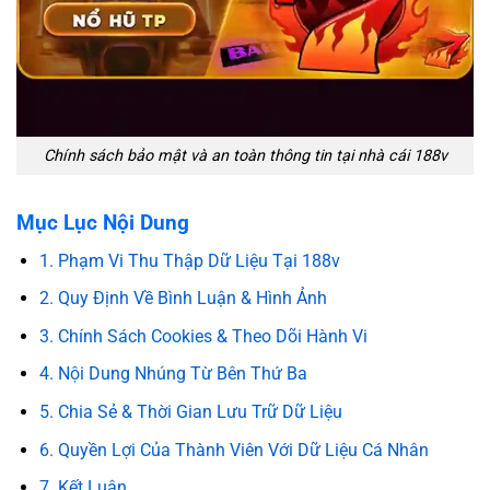
Chính sách bảo mật và an toàn thông tin tại nhà cái 188v
Mục Lục Nội Dung
1. Phạm Vi Thu Thập Dữ Liệu Tại 188v
2. Quy Định Về Bình Luận & Hình Ảnh
3. Chính Sách Cookies & Theo Dõi Hành Vi
4. Nội Dung Nhúng Từ Bên Thứ Ba
5. Chia Sẻ & Thời Gian Lưu Trữ Dữ Liệu
6. Quyền Lợi Của Thành Viên Với Dữ Liệu Cá Nhân
7. Kết Luận