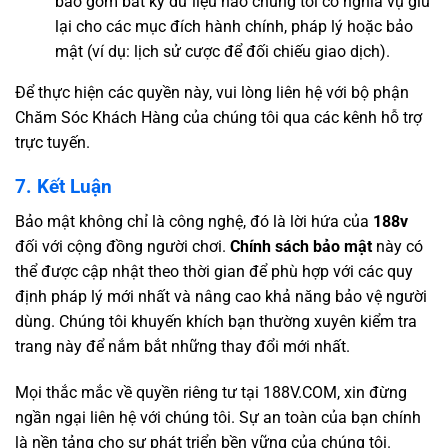
bao gồm bất kỳ dữ liệu nào chúng tôi có nghĩa vụ giữ
lại cho các mục đích hành chính, pháp lý hoặc bảo
mật (ví dụ: lịch sử cược để đối chiếu giao dịch).
Để thực hiện các quyền này, vui lòng liên hệ với bộ phận
Chăm Sóc Khách Hàng của chúng tôi qua các kênh hỗ trợ
trực tuyến.
7. Kết Luận
Bảo mật không chỉ là công nghệ, đó là lời hứa của
188v
đối với cộng đồng người chơi.
Chính sách bảo mật
này có
thể được cập nhật theo thời gian để phù hợp với các quy
định pháp lý mới nhất và nâng cao khả năng bảo vệ người
dùng. Chúng tôi khuyến khích bạn thường xuyên kiểm tra
trang này để nắm bắt những thay đổi mới nhất.
Mọi thắc mắc về quyền riêng tư tại 188V.COM, xin đừng
ngần ngại liên hệ với chúng tôi. Sự an toàn của bạn chính
là nền tảng cho sự phát triển bền vững của chúng tôi.