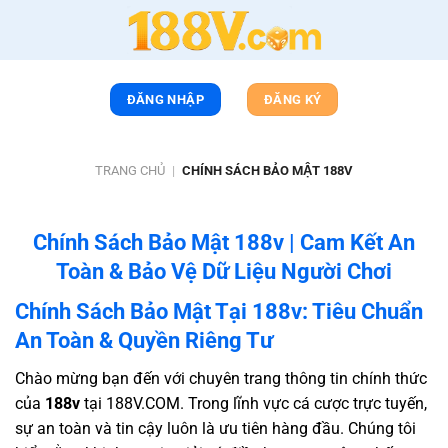
Chuyển
đến
nội
dung
ĐĂNG NHẬP
ĐĂNG KÝ
TRANG CHỦ
|
CHÍNH SÁCH BẢO MẬT 188V
Chính Sách Bảo Mật 188v | Cam Kết An
Toàn & Bảo Vệ Dữ Liệu Người Chơi
Chính Sách Bảo Mật Tại 188v: Tiêu Chuẩn
An Toàn & Quyền Riêng Tư
Chào mừng bạn đến với chuyên trang thông tin chính thức
của
188v
tại 188V.COM. Trong lĩnh vực cá cược trực tuyến,
sự an toàn và tin cậy luôn là ưu tiên hàng đầu. Chúng tôi