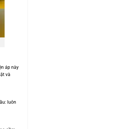
ện áp này
gặt và
ầu: luôn