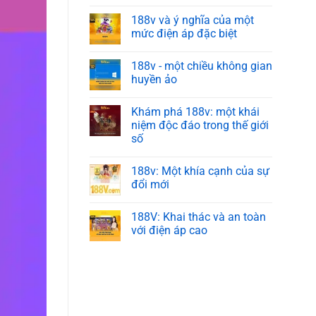
188v và ý nghĩa của một
mức điện áp đặc biệt
188v - một chiều không gian
huyền ảo
Khám phá 188v: một khái
niệm độc đáo trong thế giới
số
188v: Một khía cạnh của sự
đổi mới
188V: Khai thác và an toàn
với điện áp cao