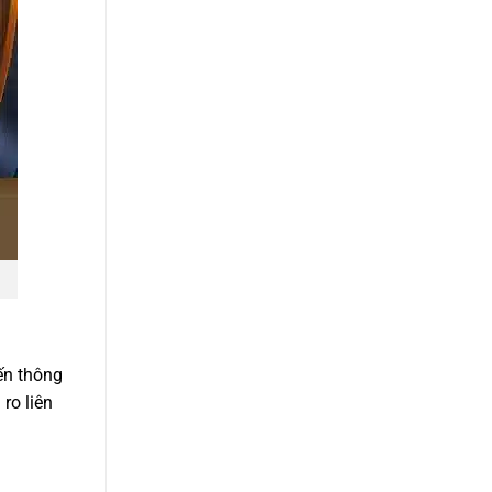
ến thông
ro liên