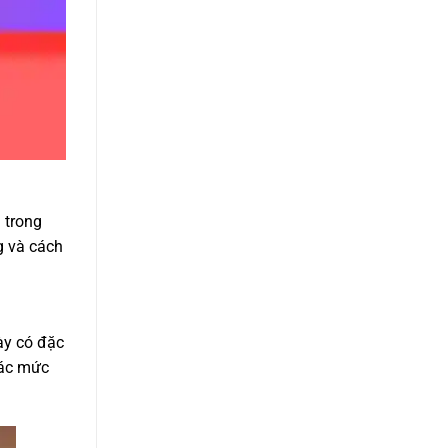
 trong
g và cách
ày có đặc
các mức