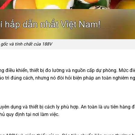
gốc và tính chất của 188V
ng điều khiển, thiết bị đo lường và nguồn cấp dự phòng. Mức đi
 bảo trì đúng cách, nhưng nó đòi hỏi biện pháp an toàn nghiêm n
yên dụng và thiết bị cách ly phù hợp. An toàn là ưu tiên hàng đ
hủ quy định tại nơi làm việc.