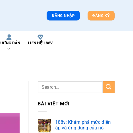
ĐĂNG NHẬP
ĐĂNG KÝ
ƯỚNG DẪN
LIÊN HỆ 188V
BÀI VIẾT MỚI
188v: Khám phá mức điện
áp và ứng dụng của nó