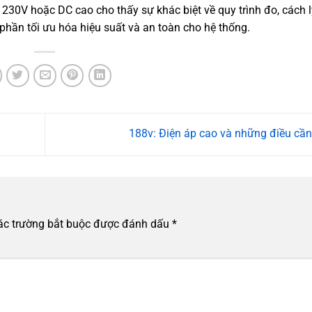
230V hoặc DC cao cho thấy sự khác biệt về quy trình đo, cách l
phần tối ưu hóa hiệu suất và an toàn cho hệ thống.
188v: Điện áp cao và những điều cần
ác trường bắt buộc được đánh dấu
*