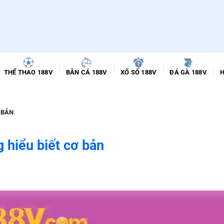
THỂ THAO 188V
BẮN CÁ 188V
XỔ SỐ 188V
ĐÁ GÀ 188V
H
 BẢN
 hiểu biết cơ bản