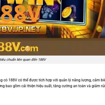
 tiêu chuẩn liên quan đến 188V
ng có 188V có thể được tích hợp với quản lý năng lượng, cảm bi
g bao gồm cải thiện hiệu suất, tăng cường an toàn và giảm rủi 