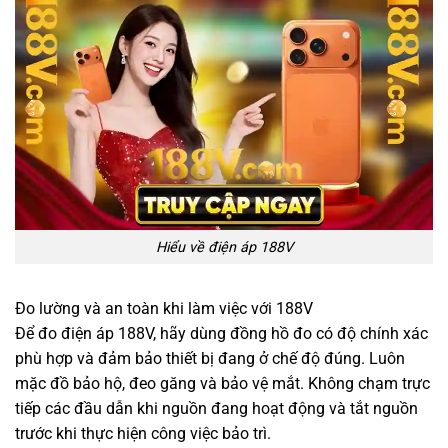
Hiểu về điện áp 188V
Đo lường và an toàn khi làm việc với 188V
Để đo điện áp 188V, hãy dùng đồng hồ đo có độ chính xác
phù hợp và đảm bảo thiết bị đang ở chế độ đúng. Luôn
mặc đồ bảo hộ, đeo găng và bảo vệ mắt. Không chạm trực
tiếp các đầu dẫn khi nguồn đang hoạt động và tắt nguồn
trước khi thực hiện công việc bảo trì.