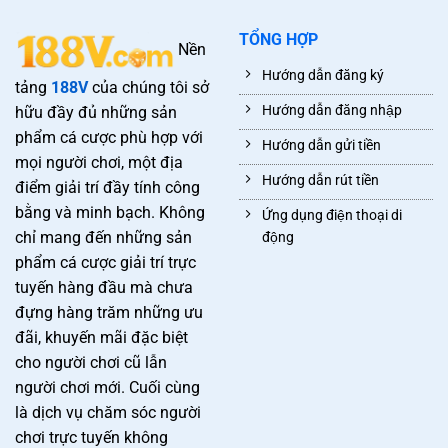
TỔNG HỢP
Nền
Hướng dẫn đăng ký
tảng
188V
của chúng tôi sở
Hướng dẫn đăng nhập
hữu đầy đủ những sản
phẩm cá cược phù hợp với
Hướng dẫn gửi tiền
mọi người chơi, một địa
Hướng dẫn rút tiền
điểm giải trí đầy tính công
bằng và minh bạch. Không
Ứng dụng điện thoại di
chỉ mang đến những sản
động
phẩm cá cược giải trí trực
tuyến hàng đầu mà chưa
đựng hàng trăm những ưu
đãi, khuyến mãi đặc biệt
cho người chơi cũ lẫn
người chơi mới. Cuối cùng
là dịch vụ chăm sóc người
chơi trực tuyến không