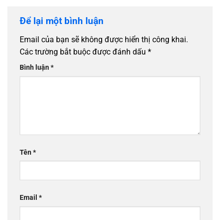
Để lại một bình luận
Email của bạn sẽ không được hiển thị công khai.
Các trường bắt buộc được đánh dấu
*
Bình luận
*
Tên
*
Email
*