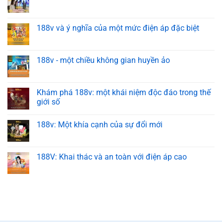
188v và ý nghĩa của một mức điện áp đặc biệt
188v - một chiều không gian huyền ảo
Khám phá 188v: một khái niệm độc đáo trong thế
giới số
188v: Một khía cạnh của sự đổi mới
188V: Khai thác và an toàn với điện áp cao