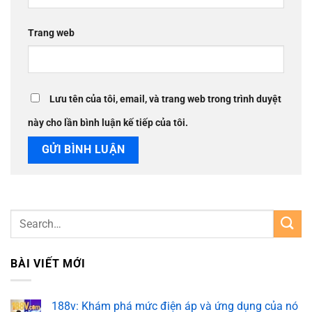
Trang web
Lưu tên của tôi, email, và trang web trong trình duyệt
này cho lần bình luận kế tiếp của tôi.
BÀI VIẾT MỚI
188v: Khám phá mức điện áp và ứng dụng của nó