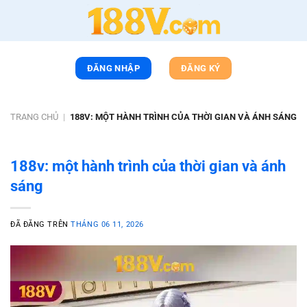
Chuyển
đến
nội
dung
ĐĂNG NHẬP
ĐĂNG KÝ
TRANG CHỦ
|
188V: MỘT HÀNH TRÌNH CỦA THỜI GIAN VÀ ÁNH SÁNG
188v: một hành trình của thời gian và ánh
sáng
ĐÃ ĐĂNG TRÊN
THÁNG 06 11, 2026