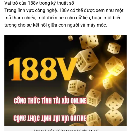
Vai trò của 188v trong kỹ thuật số
Trong lĩnh vực công nghệ, 188v có thể được xem như một
mã tham chiếu, một điểm neo cho dữ liệu, hoặc một biểu
tượng cho sự kết nối giữa con người và máy móc.