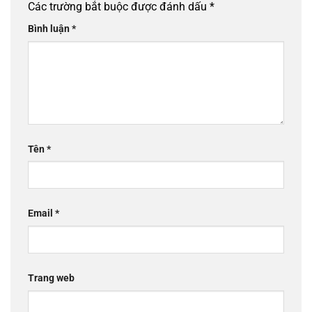
Các trường bắt buộc được đánh dấu
*
Bình luận
*
Tên
*
Email
*
Trang web