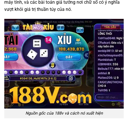
máy tính, và các bài toán giả tưởng nơi chữ số có ý nghĩa
vượt khỏi giá trị thuần túy của nó.
Nguồn gốc của 188v và cách nó xuất hiện