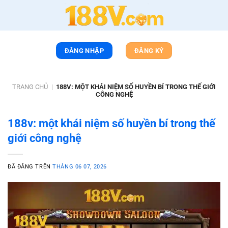
Chuyển
đến
nội
dung
ĐĂNG NHẬP
ĐĂNG KÝ
TRANG CHỦ
|
188V: MỘT KHÁI NIỆM SỐ HUYỀN BÍ TRONG THẾ GIỚI
CÔNG NGHỆ
188v: một khái niệm số huyền bí trong thế
giới công nghệ
ĐÃ ĐĂNG TRÊN
THÁNG 06 07, 2026