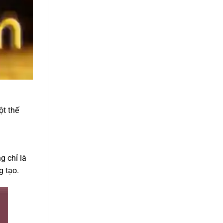
ột thế
g chỉ là
g tạo.