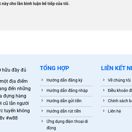
 này cho lần bình luận kế tiếp của tôi.
TỔNG HỢP
LIÊN KẾT 
ở hữu đầy đủ
Hướng dẫn đăng ký
Về chúng tôị
 một địa điểm
 mang đến những
Hướng dẫn đăng nhập
Điều khoản điê
ưa đựng hàng
Hướng dẫn gửi tiền
Chính sách ba
i cũ lẫn người
ực tuyến không
Hướng dẫn rút tiền
Liên hệ̣
88v #w88
Ứng dụng điện thoại di
động