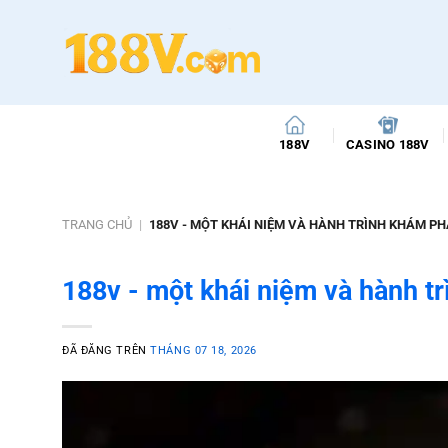
Chuyển
đến
nội
dung
188V
CASINO 188V
TRANG CHỦ
|
188V - MỘT KHÁI NIỆM VÀ HÀNH TRÌNH KHÁM PH
188v - một khái niệm và hành t
ĐÃ ĐĂNG TRÊN
THÁNG 07 18, 2026