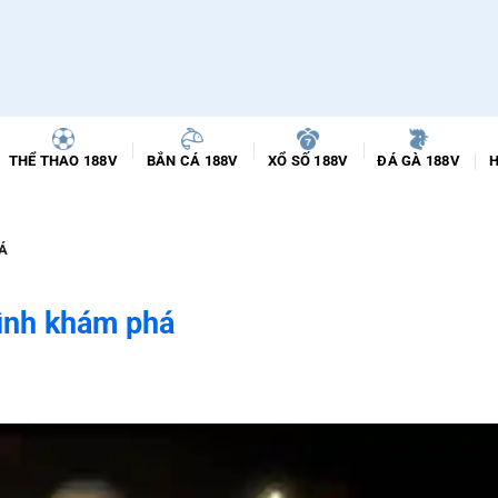
THỂ THAO 188V
BẮN CÁ 188V
XỔ SỐ 188V
ĐÁ GÀ 188V
H
Á
rình khám phá