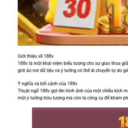
Giới thiệu về 188v
188v là một khái niệm biểu tượng cho sự giao thoa giữ
giới ảo nơi dữ liệu và ý tưởng có thể di chuyển tự do g
Ý nghĩa và bối cảnh của 188v
Thuật ngữ 188v gợi lên hình ảnh của một chiều kích mớ
một ý tưởng trừu tượng mà còn là công cụ để khám phá