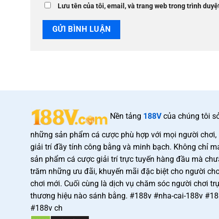
Lưu tên của tôi, email, và trang web trong trình duyệt
Nền tảng
188V
của chúng tôi s
những sản phẩm cá cược phù hợp với mọi người chơi,
giải trí đầy tính công bằng và minh bạch. Không chỉ
sản phẩm cá cược giải trí trực tuyến hàng đầu mà ch
trăm những ưu đãi, khuyến mãi đặc biệt cho người chơ
chơi mới. Cuối cùng là dịch vụ chăm sóc người chơi tr
thương hiệu nào sánh bằng. #188v #nha-cai-188v #1
#188v ch