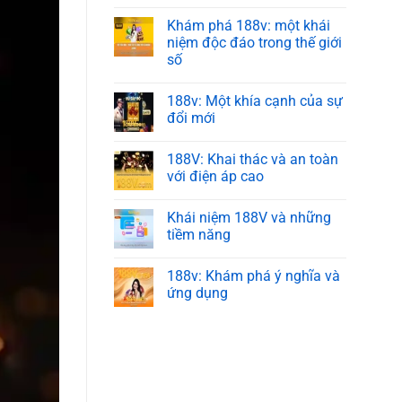
Khám phá 188v: một khái
niệm độc đáo trong thế giới
số
188v: Một khía cạnh của sự
đổi mới
188V: Khai thác và an toàn
với điện áp cao
Khái niệm 188V và những
tiềm năng
188v: Khám phá ý nghĩa và
ứng dụng