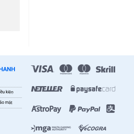
NHANH
̀u kiệṇ
̉o mậṭ