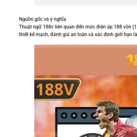
Nguồn gốc và ý nghĩa
Thuật ngữ 188v liên quan đến mức điện áp 188 vôn (188
thiết kế mạch, đánh giá an toàn và xác định giới hạn là