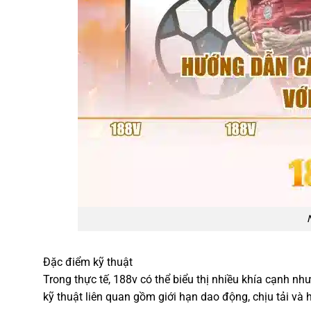
Đặc điểm kỹ thuật
Trong thực tế, 188v có thể biểu thị nhiều khía cạnh như
kỹ thuật liên quan gồm giới hạn dao động, chịu tải và h