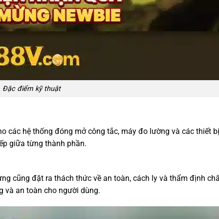
Đặc điểm kỹ thuật
 các hệ thống đóng mở công tắc, máy đo lường và các thiết bị
iếp giữa từng thành phần.
ng cũng đặt ra thách thức về an toàn, cách ly và thẩm định chấ
ng và an toàn cho người dùng.