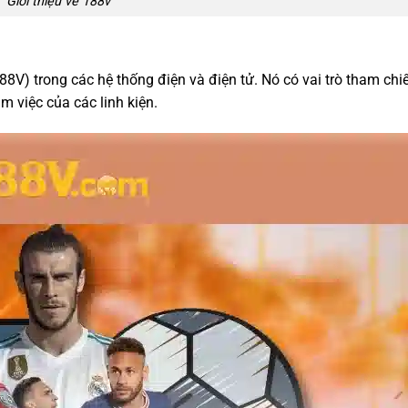
Giới thiệu về 188v
V) trong các hệ thống điện và điện tử. Nó có vai trò tham chiế
m việc của các linh kiện.