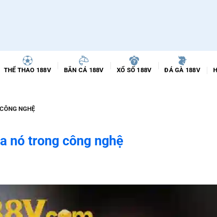
THỂ THAO 188V
BẮN CÁ 188V
XỔ SỐ 188V
ĐÁ GÀ 188V
H
 CÔNG NGHỆ
ủa nó trong công nghệ