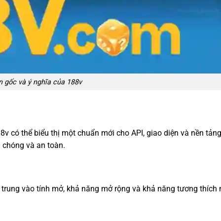
 gốc và ý nghĩa của 188v
có thể biểu thị một chuẩn mới cho API, giao diện và nền tảng
h chóng và an toàn.
 trung vào tính mở, khả năng mở rộng và khả năng tương thích 