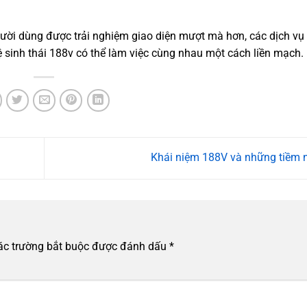
ười dùng được trải nghiệm giao diện mượt mà hơn, các dịch vụ 
hệ sinh thái 188v có thể làm việc cùng nhau một cách liền mạch.
Khái niệm 188V và những tiềm
ác trường bắt buộc được đánh dấu
*