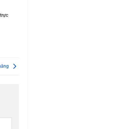
trực
 năng