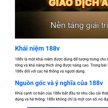
Khái niệm 188v
188v là một khái niệm được dùng để tượng trưng cho m
rộng và khả năng thích ứng được nâng cao. Trong bài 
188v đối với các hệ thống và người dùng.
Nguồn gốc và ý nghĩa của 188v
Khía cạnh cơ bản của 188v bắt đầu từ nhu cầu cải thiện
dùng và hệ thống. 188v không chỉ là một con số; nó đại 