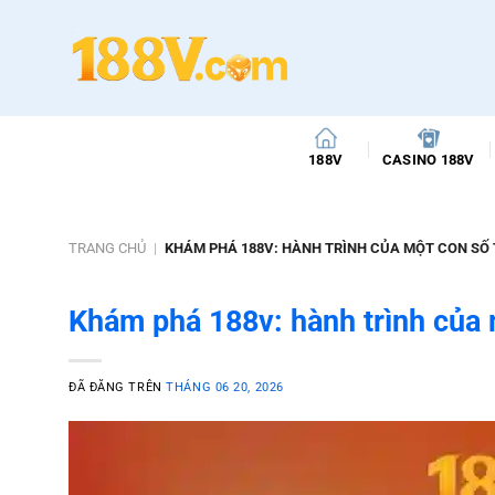
Chuyển
đến
nội
dung
188V
CASINO 188V
TRANG CHỦ
|
KHÁM PHÁ 188V: HÀNH TRÌNH CỦA MỘT CON SỐ
Khám phá 188v: hành trình của 
ĐÃ ĐĂNG TRÊN
THÁNG 06 20, 2026