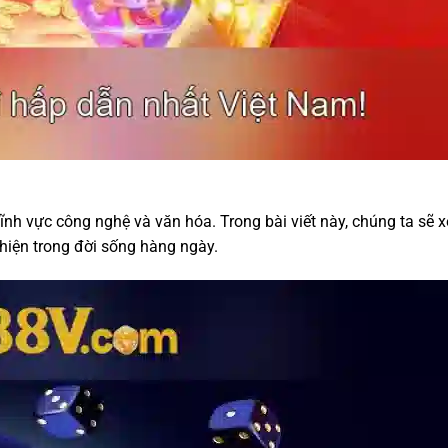
ĩnh vực công nghệ và văn hóa. Trong bài viết này, chúng ta sẽ 
hiện trong đời sống hàng ngày.