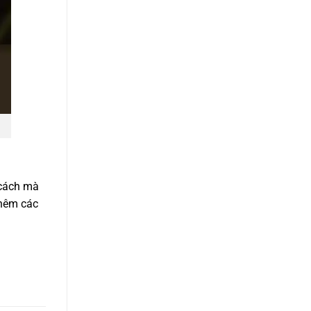
 cách mà
thêm các