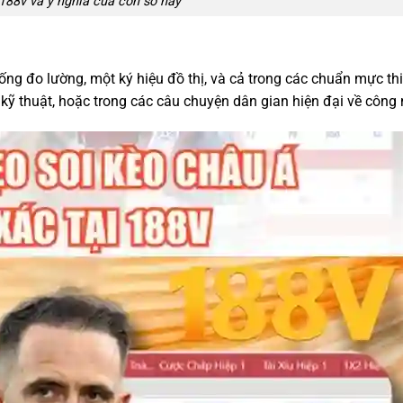
88v và ý nghĩa của con số này
hống đo lường, một ký hiệu đồ thị, và cả trong các chuẩn mực thi
 kỹ thuật, hoặc trong các câu chuyện dân gian hiện đại về công