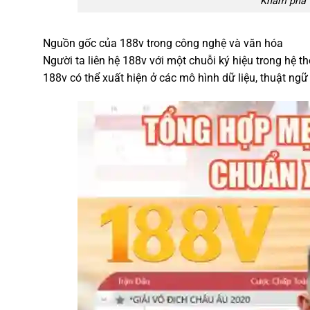
Khám phá 1
Nguồn gốc của 188v trong công nghệ và văn hóa
Người ta liên hệ 188v với một chuỗi ký hiệu trong hệ t
188v có thể xuất hiện ở các mô hình dữ liệu, thuật ngữ