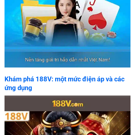
Khám phá 188V: một mức điện áp và các
ứng dụng