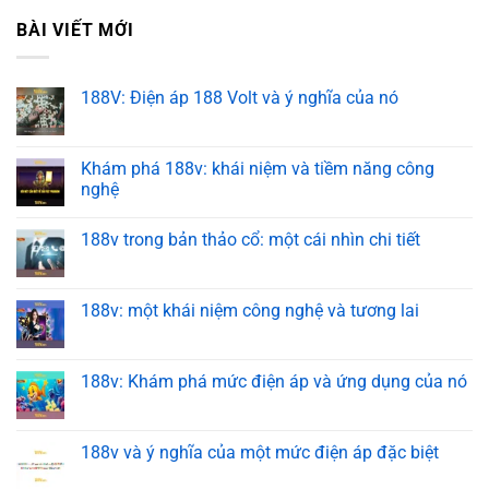
BÀI VIẾT MỚI
188V: Điện áp 188 Volt và ý nghĩa của nó
Khám phá 188v: khái niệm và tiềm năng công
nghệ
188v trong bản thảo cổ: một cái nhìn chi tiết
188v: một khái niệm công nghệ và tương lai
188v: Khám phá mức điện áp và ứng dụng của nó
188v và ý nghĩa của một mức điện áp đặc biệt