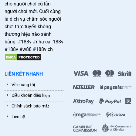
cho người chơi cũ lẫn
người chơi mới. Cuối cùng
là dịch vụ chăm sóc người
chơi trực tuyến không
thương hiệu nào sánh
bằng. #188v #nha-cai-188v
#188v #w88 #188v ch
LIÊN KẾT NHANH
Về chúng tôị
Điều khoản điều kiệṇ
Chính sách bảo mậṭ
Liên hệ̣