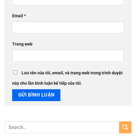
Email
*
Trang web
Lưu tên của tôi, email, và trang web trong trình duyệt
này cho lần bình luận kế tiếp của tôi.