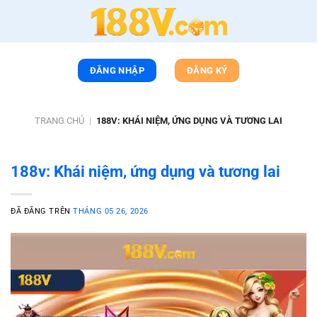
Chuyển
đến
nội
dung
ĐĂNG NHẬP
ĐĂNG KÝ
TRANG CHỦ
|
188V: KHÁI NIỆM, ỨNG DỤNG VÀ TƯƠNG LAI
188v: Khái niệm, ứng dụng và tương lai
ĐÃ ĐĂNG TRÊN
THÁNG 05 26, 2026