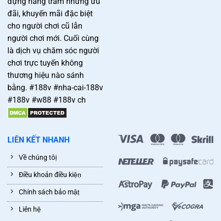
đựng hàng trăm những ưu
đãi, khuyến mãi đặc biệt
cho người chơi cũ lẫn
người chơi mới. Cuối cùng
là dịch vụ chăm sóc người
chơi trực tuyến không
thương hiệu nào sánh
bằng. #188v #nha-cai-188v
#188v #w88 #188v ch
LIÊN KẾT NHANH
Về chúng tôị
Điều khoản điều kiệṇ
Chính sách bảo mậṭ
Liên hệ̣