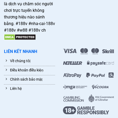
là dịch vụ chăm sóc người
chơi trực tuyến không
thương hiệu nào sánh
bằng. #188v #nha-cai-188v
#188v #w88 #188v ch
LIÊN KẾT NHANH
Về chúng tôị
Điều khoản điều kiệṇ
Chính sách bảo mậṭ
Liên hệ̣