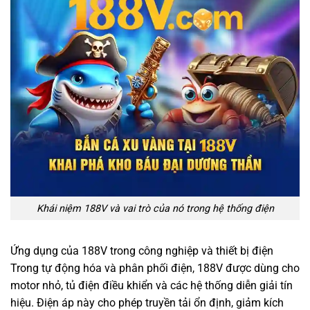
Khái niệm 188V và vai trò của nó trong hệ thống điện
Ứng dụng của 188V trong công nghiệp và thiết bị điện
Trong tự động hóa và phân phối điện, 188V được dùng cho
motor nhỏ, tủ điện điều khiển và các hệ thống diễn giải tín
hiệu. Điện áp này cho phép truyền tải ổn định, giảm kích