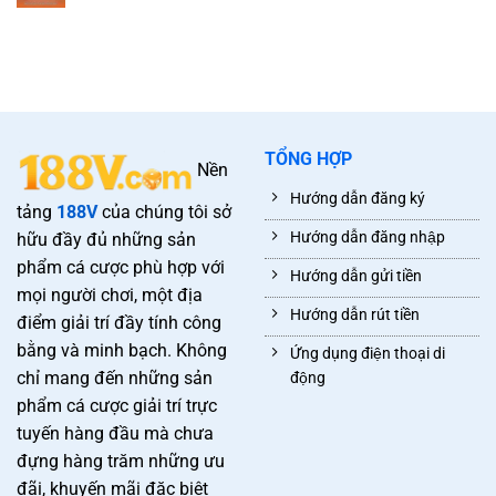
TỔNG HỢP
Nền
Hướng dẫn đăng ký
tảng
188V
của chúng tôi sở
Hướng dẫn đăng nhập
hữu đầy đủ những sản
phẩm cá cược phù hợp với
Hướng dẫn gửi tiền
mọi người chơi, một địa
Hướng dẫn rút tiền
điểm giải trí đầy tính công
bằng và minh bạch. Không
Ứng dụng điện thoại di
chỉ mang đến những sản
động
phẩm cá cược giải trí trực
tuyến hàng đầu mà chưa
đựng hàng trăm những ưu
đãi, khuyến mãi đặc biệt