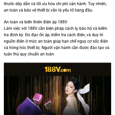
thước dây dẫn và tối ưu hóa chi phí vận hành. Tuy nhiên,
an toàn và bảo vệ thiết bị vẫn là yếu tố hàng đầu.
An toàn và biến thiên điện áp 188V
Làm việc với 188V cần biện pháp cách ly, bảo hộ và kiểm
tra định kỳ. Đo đạc ổn áp, kiểm tra cách điện, và duy trì
nguồn điện ở mức an toàn giúp hạn chế nguy cơ sốc điện
và hỏng hóc thiết bị. Người vận hành cần được đào tạo và
tuân thủ quy chuẩn an toàn.