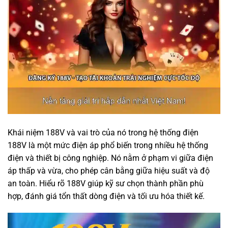
Khái niệm 188V và vai trò của nó trong hệ thống điện
188V là một mức điện áp phổ biến trong nhiều hệ thống
điện và thiết bị công nghiệp. Nó nằm ở phạm vi giữa điện
áp thấp và vừa, cho phép cân bằng giữa hiệu suất và độ
an toàn. Hiểu rõ 188V giúp kỹ sư chọn thành phần phù
hợp, đánh giá tổn thất dòng điện và tối ưu hóa thiết kế.