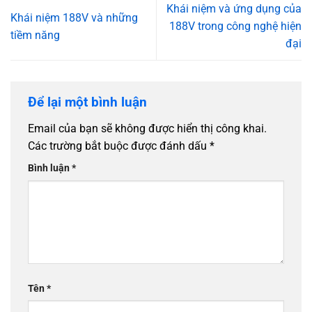
Khái niệm và ứng dụng của
Khái niệm 188V và những
188V trong công nghệ hiện
tiềm năng
đại
Để lại một bình luận
Email của bạn sẽ không được hiển thị công khai.
Các trường bắt buộc được đánh dấu
*
Bình luận
*
Tên
*