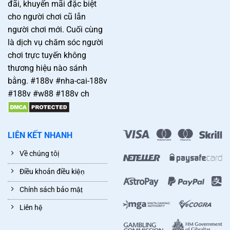
đãi, khuyến mãi đặc biệt
cho người chơi cũ lẫn
người chơi mới. Cuối cùng
là dịch vụ chăm sóc người
chơi trực tuyến không
thương hiệu nào sánh
bằng. #188v #nha-cai-188v
#188v #w88 #188v ch
LIÊN KẾT NHANH
Về chúng tôị
Điều khoản điều kiệṇ
Chính sách bảo mậṭ
Liên hệ̣