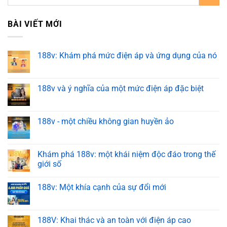
BÀI VIẾT MỚI
188v: Khám phá mức điện áp và ứng dụng của nó
188v và ý nghĩa của một mức điện áp đặc biệt
188v - một chiều không gian huyền ảo
Khám phá 188v: một khái niệm độc đáo trong thế
giới số
188v: Một khía cạnh của sự đổi mới
188V: Khai thác và an toàn với điện áp cao