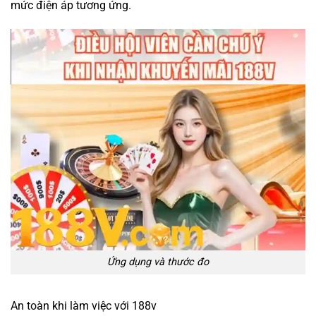
mức điện áp tương ứng.
Ứng dụng và thước đo
An toàn khi làm việc với 188v