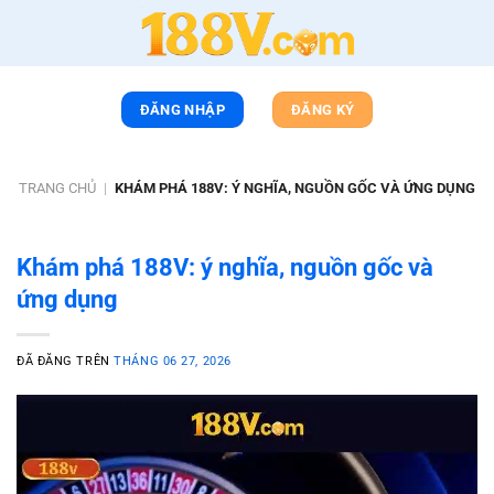
Chuyển
đến
nội
dung
ĐĂNG NHẬP
ĐĂNG KÝ
TRANG CHỦ
|
KHÁM PHÁ 188V: Ý NGHĨA, NGUỒN GỐC VÀ ỨNG DỤNG
Khám phá 188V: ý nghĩa, nguồn gốc và
ứng dụng
ĐÃ ĐĂNG TRÊN
THÁNG 06 27, 2026