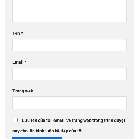
Tên
*
Email
*
Trang web
Lưu tên của tôi, email, và trang web trong trình duyệt
này cho lần bình luận kế tiếp của tôi.