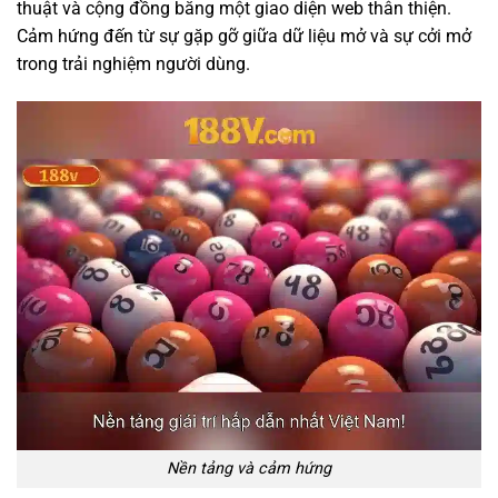
thuật và cộng đồng bằng một giao diện web thân thiện.
Cảm hứng đến từ sự gặp gỡ giữa dữ liệu mở và sự cởi mở
trong trải nghiệm người dùng.
Nền tảng và cảm hứng