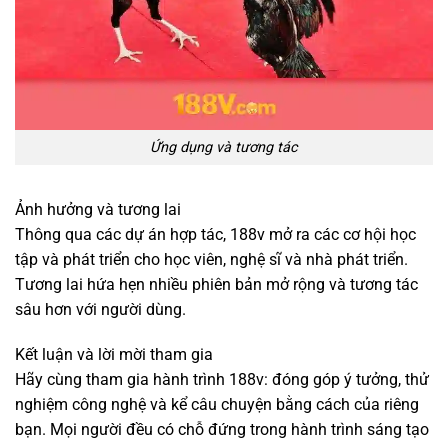
Ứng dụng và tương tác
Ảnh hưởng và tương lai
Thông qua các dự án hợp tác, 188v mở ra các cơ hội học
tập và phát triển cho học viên, nghệ sĩ và nhà phát triển.
Tương lai hứa hẹn nhiều phiên bản mở rộng và tương tác
sâu hơn với người dùng.
Kết luận và lời mời tham gia
Hãy cùng tham gia hành trình 188v: đóng góp ý tưởng, thử
nghiệm công nghệ và kể câu chuyện bằng cách của riêng
bạn. Mọi người đều có chỗ đứng trong hành trình sáng tạo