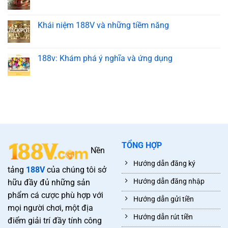
Khái niệm 188V và những tiềm năng
188v: Khám phá ý nghĩa và ứng dụng
TỔNG HỢP
Nền
Hướng dẫn đăng ký
tảng
188V
của chúng tôi sở
Hướng dẫn đăng nhập
hữu đầy đủ những sản
phẩm cá cược phù hợp với
Hướng dẫn gửi tiền
mọi người chơi, một địa
Hướng dẫn rút tiền
điểm giải trí đầy tính công