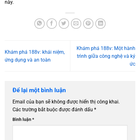
này.
Khám phá 188v: Một hành
Khám phá 188v: khái niệm,
trình giữa công nghệ và ký
ứng dụng và an toàn
ức
Để lại một bình luận
Email của bạn sẽ không được hiển thị công khai.
Các trường bắt buộc được đánh dấu
*
Bình luận
*